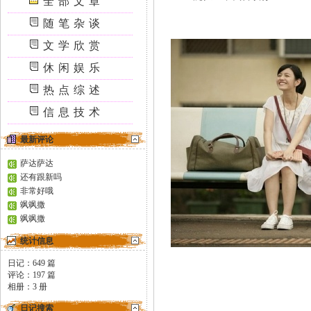
全部文章
随笔杂谈
文学欣赏
休闲娱乐
热点综述
信息技术
最新评论
萨达萨达
还有跟新吗
非常好哦
飒飒撒
飒飒撒
统计信息
日记：
649
篇
评论：
197
篇
相册：
3
册
日记搜索