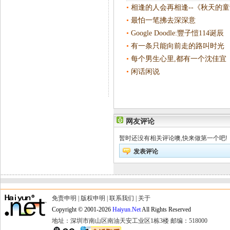
•
相逢的人会再相逢--《秋天的
•
最怕一笔拂去深深意
•
Google Doodle:豐子愷114诞辰
•
有一条只能向前走的路叫时光
•
每个男生心里,都有一个沈佳宜
•
闲话闲说
网友评论
暂时还没有相关评论噢,快来做第一个吧!
发表评论
免责申明
|
版权申明
|
联系我们
|
关于
Copyright © 2001-2026
Haiyun.Net
All Rights Reserved
地址：深圳市南山区南油天安工业区1栋3楼 邮编：518000